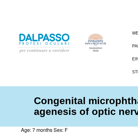
WE
PA
EI
ST
Congenital microphth
agenesis of optic ner
Age: 7 months Sex: F