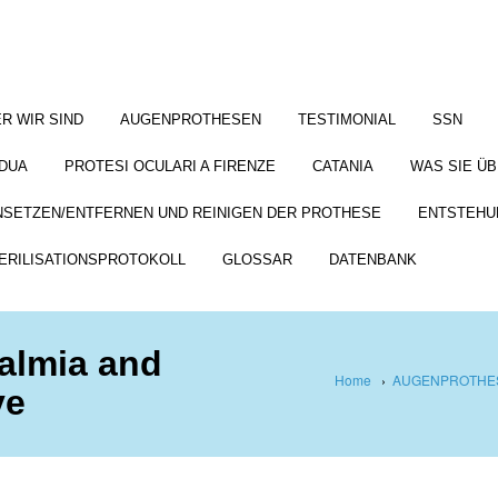
R WIR SIND
AUGENPROTHESEN
TESTIMONIAL
SSN
DUA
PROTESI OCULARI A FIRENZE
CATANIA
WAS SIE Ü
NSETZEN/ENTFERNEN UND REINIGEN DER PROTHESE
ENTSTEHU
ERILISATIONSPROTOKOLL
GLOSSAR
DATENBANK
almia and
Home
›
AUGENPROTHES
ve