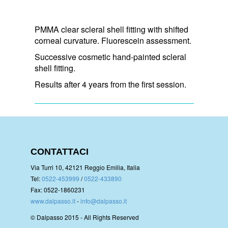
PMMA clear scleral shell fitting with shifted
corneal curvature. Fluorescein assessment.
Successive cosmetic hand-painted scleral
shell fitting.
Results after 4 years from the first session.
CONTATTACI
Via Turri 10, 42121 Reggio Emilia, Italia
Tel:
0522-453999
/
0522-433890
Fax: 0522-1860231
www.dalpasso.it
-
info@dalpasso.it
© Dalpasso 2015 - All Rights Reserved