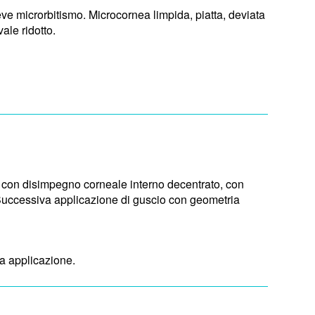
ve microrbitismo. Microcornea limpida, piatta, deviata
ale ridotto.
 con disimpegno corneale interno decentrato, con
à. Successiva applicazione di guscio con geometria
ma applicazione.