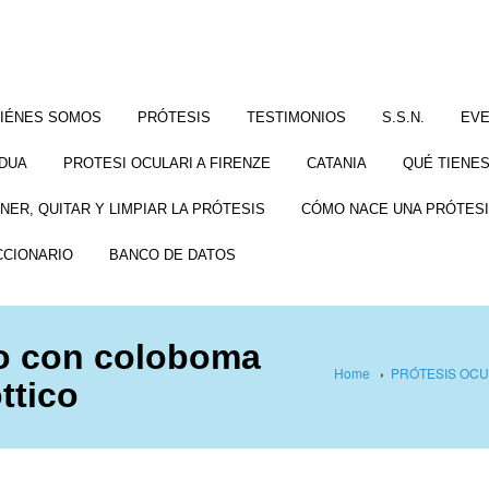
IÉNES SOMOS
PRÓTESIS
TESTIMONIOS
S.S.N.
EV
DUA
PROTESI OCULARI A FIRENZE
CATANIA
QUÉ TIENES
NER, QUITAR Y LIMPIAR LA PRÓTESIS
CÓMO NACE UNA PRÓTESI
CCIONARIO
BANCO DE DATOS
to con coloboma
Home
›
PRÓTESIS OCU
ttico