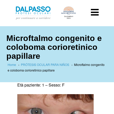
Microftalmo congenito e
coloboma corioretinico
papillare
Home
›
PRÓTESIS OCULAR PARA NIÑOS
›
Microftalmo congenito
e coloboma corioretinico papillare
Età paziente: 1 –
Sesso: F