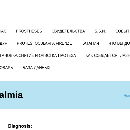
НАС
PROSTHESES
СВИДЕТЕЛЬСТВА
S.S.N.
СОБЫТ
ДУЯ
PROTESI OCULARI A FIRENZE
КАТАНИЯ
ЧТО ВЫ Д
ТАНОВКА/СНЯТИЕ И ОЧИСТКА ПРОТЕЗА
КАК СОЗДАЕТСЯ ГЛАЗ
ОВАРЬ
БАЗА ДАННЫХ
almia
Ho
Diagnosis: