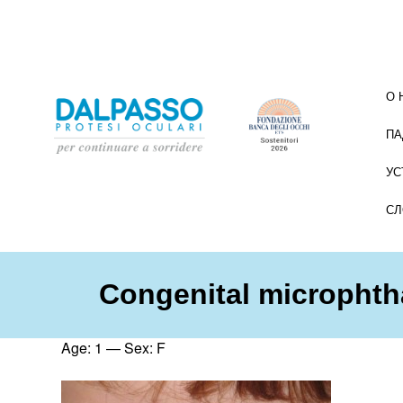
О 
ПА
УС
СЛ
Congenital microphth
Age: 1 —
Sex: F