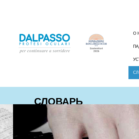
О 
ПА
УС
СЛ
СЛОВАРЬ