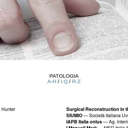
PATOLOGIA
A-H
/
I-Q
/
R-Z
 Hunter
Surgical Reconstruction in 
SIUMIO
— Società italiana Uve
IAPB Italia onlus
— Ag. intern
I Manuali Merk
— MSD Italia S