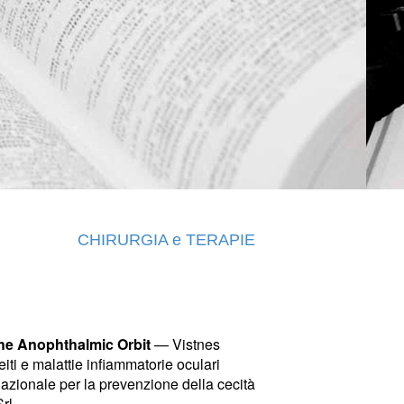
CHIRURGIA e TERAPIE
the Anophthalmic Orbit
— Vistnes
iti e malattie infiammatorie oculari
azionale per la prevenzione della cecità
rl