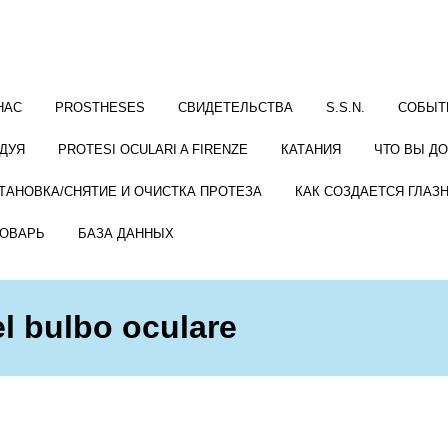
НАС
PROSTHESES
СВИДЕТЕЛЬСТВА
S.S.N.
СОБЫТ
ДУЯ
PROTESI OCULARI A FIRENZE
КАТАНИЯ
ЧТО ВЫ Д
ТАНОВКА/СНЯТИЕ И ОЧИСТКА ПРОТЕЗА
КАК СОЗДАЕТСЯ ГЛАЗ
ОВАРЬ
БАЗА ДАННЫХ
el bulbo oculare