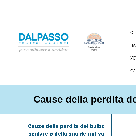
О 
ПА
УС
СЛ
Cause della perdita d