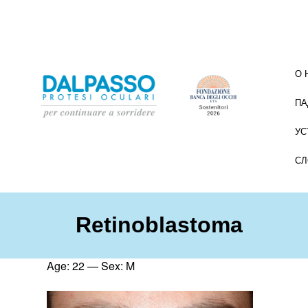
О 
ПА
УС
СЛ
Retinoblastoma
Age: 22 — Sex: M