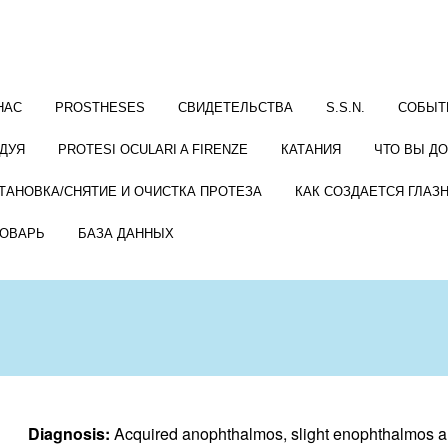
НАС
PROSTHESES
СВИДЕТЕЛЬСТВА
S.S.N.
СОБЫТ
ДУЯ
PROTESI OCULARI A FIRENZE
КАТАНИЯ
ЧТО ВЫ Д
ТАНОВКА/СНЯТИЕ И ОЧИСТКА ПРОТЕЗА
КАК СОЗДАЕТСЯ ГЛАЗ
ОВАРЬ
БАЗА ДАННЫХ
Diagnosis:
Acquired anophthalmos, slight enophthalmos and