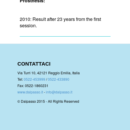
Prosthesis:
2010: Result after 23 years from the first
session.
CONTATTACI
Via Turri 10, 42121 Reggio Emilia, Italia
Tel:
0522-453999
/
0522-433890
Fax: 0522-1860231
www.dalpasso.it
-
info@dalpasso.it
© Dalpasso 2015 - All Rights Reserved