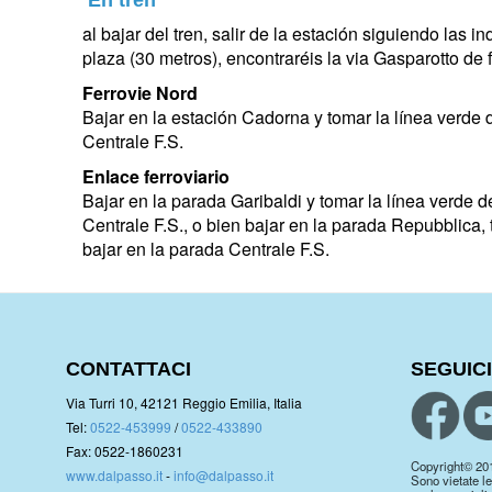
En tren
al bajar del tren, salir de la estación siguiendo la
plaza (30 metros), encontraréis la via Gasparotto de 
Ferrovie Nord
Bajar en la estación Cadorna y tomar la línea verde 
Centrale F.S.
Enlace ferroviario
Bajar en la parada Garibaldi y tomar la línea verde 
Centrale F.S., o bien bajar en la parada Repubblica, 
bajar en la parada Centrale F.S.
CONTATTACI
SEGUICI
Via Turri 10, 42121 Reggio Emilia, Italia
Tel:
0522-453999
/
0522-433890
Fax: 0522-1860231
Copyright© 2019.
www.dalpasso.it
-
info@dalpasso.it
Sono vietate le