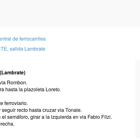
ntral de ferrocarriles
STE, salida Lambrate
 (Lambrate)
n via Rombon.
ra hasta la plazoleta Loreto.
e ferroviario.
 seguir recto hasta cruzar via Tonale.
l semáforo, girar a la izquierda en via Fabio Filzi.
erecha.