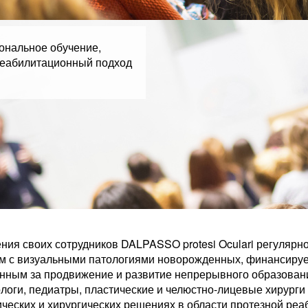
ональное обучение,
реабилитационный подход
ния своих сотрудников DALPASSO protesi Oculari регулярн
м с визуальными патологиями новорожденных, финансиру
нным за продвижение и развитие непрерывного образовани
логи, педиатры, пластические и челюстно-лицевые хирург
ческих и хирургических решениях в области протезной реа