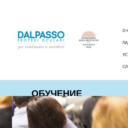
О 
ПА
УС
СЛ
ОБУЧЕНИЕ