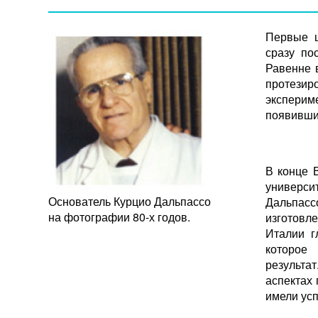
Первые ш
сразу по
Равенне 
протез
эксперим
появивши
В конце 
универси
Основатель Курцио Дальпассо
Дальпасс
на фотографии 80-х годов.
изготовл
Италии г
которое
результа
аспектах 
имели усп