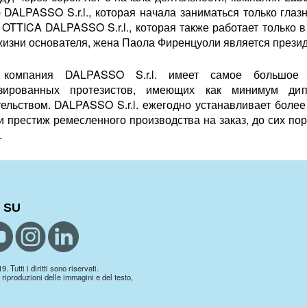
 DALPASSO S.r.l., которая начала заниматься только гла
OTTICA DALPASSO S.r.l., которая также работает только в
жизни основателя, жена Паола Фиренцуоли является прези
 компания DALPASSO S.r.l. имеет самое большое
изированных протезистов, имеющих как минимум ди
ельством. DALPASSO S.r.l. ежегодно устанавливает более
и престиж ремесленного производства на заказ, до сих по
.
 SU
 Tutti i diritti sono riservati.
 riproduzioni delle immagini e del testo,