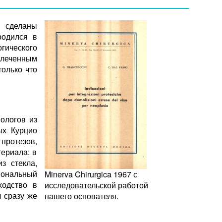
и сделаны
родился в
гического
еченным
олько что
ологов из
ых Курцио
протезов,
ериала: в
з стекла,
ональный
Minerva Chirurgica 1967 с
ходство в
исследовательской работой
л сразу же
нашего основателя.