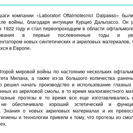
аги компании «Laboratori Oftalmotecnici Dalpasso» был
сле войны, благодаря интуиции Курцио Дальпассо. Он 
в 1922 году и стал первопроходцем в области офтальмоло
ирования в первые послевоенные годы и увл
ентатором новых синтетических и акриловых материалов, т
хся в Европе.
Второй мировой войны по настоянию нескольких офтальм
тета Милана, а также из-за большого количества ранен
о решил начать производство и использование глазных 
енных из акриловой смолы, в то время малоизвестного мат
лазные протезы в то время все еще изготавливались и
 не обеспечивало хороший эстетический и функци
т. Знания о новых акриловых материалах и их превос
гигиены и технологии привели к тому, что протезы из смо
ех.