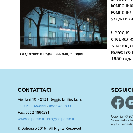
компанию
компания 
ухода из 
Сегодня
специал
законодат
качество 
Отделение в Реджо-Эмилии, сегодня.
1950 года
CONTATTACI
SEGUICI
Via Turri 10, 42121 Reggio Emilia, Italia
Tel:
0522-453999
/
0522-433890
Fax: 0522-1860231
Copyright© 2019.
www.dalpasso.it
-
info@dalpasso.it
Sono vietate le
anche parziali.
© Dalpasso 2015 - All Rights Reserved