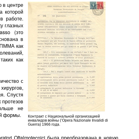
 в центре
а которой
в работе.
ку глазных
asso (это
снована в
з ПММА как
олеваний,
таких как
ичество с
хирургов,
я. Спустя
х протезов
ольше не
ой формы.
Контракт с Национальной организацией
инвалидов войны (’Opera Nazionale Invalidi di
Guerra) 1966 года.
ratori Oftalmotecnici была преобразована в новую