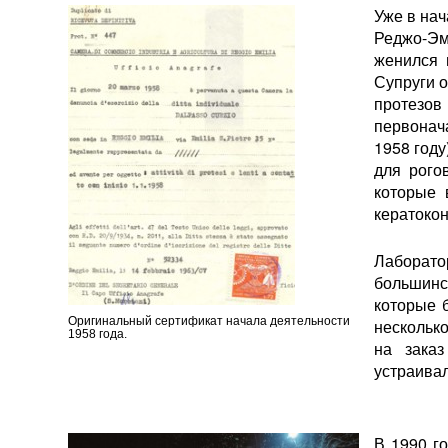
Уже в на
Реджо-Эм
женился 
Супруги о
протезов
первонач
1958 году
для рого
которые 
кератокон
Лаборато
большинс
которые 
Оригинальный сертификат начала деятельности
несколько
1958 года.
на зака
устраива
В 1990 го