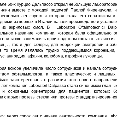
чале 50-х Курцио Дальпассо открыл небольшую лабораторию
илии вместе с молодой подругой Паолой Фиренцуоли, н
несколько лет спустя и которая стала его соратником и 
дними из первых в Италии начали производство и установ
 из акриловых смол. В Laboratori Oftalmotecnici Dalp
альное название компании, которая была официально о
) они также занимались производством контактных линз и
вицы, так и для склеры, для коррекции аметропии и заб
в то время являлись трудно поддающимися коррекции, 
ус, аниридия, афакия, колобома, атрофия луковицы.
рия вскоре увеличила число сотрудников и начала сотрудн
твом офтальмологов, а также пластических и лицевых 
были заинтересованы в развитии этого нового направлени
 лет компания Laboratori Dalpasso стала синонимом глазны
з и основным ориентиром для пациентов, которых б
ли старые протезы стекла или протезы стандартизированн
ду, через сорок лет с начала деятельности, компания Labo